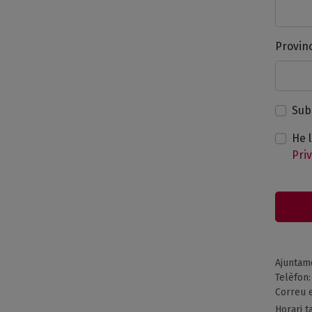
Provinc
Sub
He l
Pri
Ajuntam
Telèfon
Correu e
Horari t