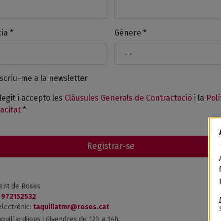
ia *
Génere *
scriu-me a la newsletter
legit i accepto les
Clàusules Generals de Contractació
i la
Polí
vacitat
*
Registrar-se
ent de Roses
:
972152532
lectrònic:
taquillatmr@roses.cat
aquilla: dijous i divendres de 12h a 14h.