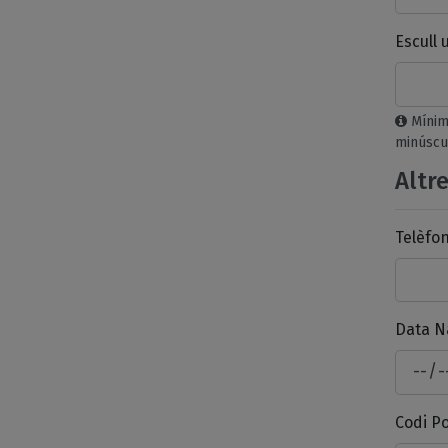
Escull 
Mínim
minúscu
Altr
Telèfon
Data N
Codi Po