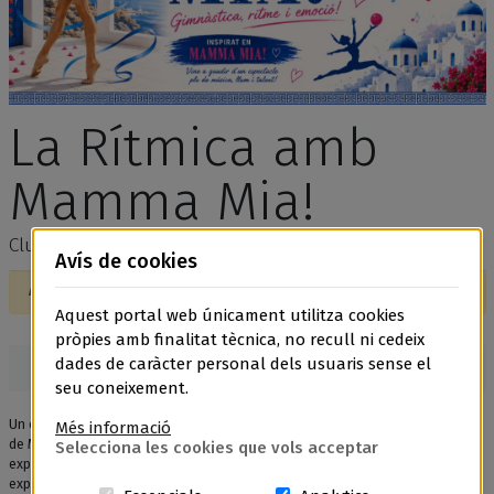
La Rítmica amb
Mamma Mia!
Club de Gimnàstica Roses
Avís de cookies
Aquesta informació pertany a un esdeveniment passat
Aquest portal web únicament utilitza cookies
pròpies amb finalitat tècnica, no recull ni cedeix
dades de caràcter personal dels usuaris sense el
seu coneixement.
Un espectacle de gimnàstica rítmica inspirat en l’energia, la música i l’esperit
Més informació
de Mamma Mia. Les gimnastes presenten coreografies plenes de ritme,
Selecciona les cookies que vols acceptar
expressivitat i color, donant vida a les cançons més conegudes. Una
experiència plena de música, emoció i moviment que converteix el tapís en